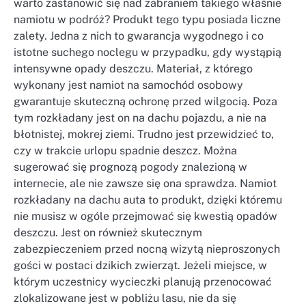
warto zastanowić się nad zabraniem takiego właśnie
namiotu w podróż? Produkt tego typu posiada liczne
zalety. Jedna z nich to gwarancja wygodnego i co
istotne suchego noclegu w przypadku, gdy wystąpią
intensywne opady deszczu. Materiał, z którego
wykonany jest namiot na samochód osobowy
gwarantuje skuteczną ochronę przed wilgocią. Poza
tym rozkładany jest on na dachu pojazdu, a nie na
błotnistej, mokrej ziemi. Trudno jest przewidzieć to,
czy w trakcie urlopu spadnie deszcz. Można
sugerować się prognozą pogody znalezioną w
internecie, ale nie zawsze się ona sprawdza. Namiot
rozkładany na dachu auta to produkt, dzięki któremu
nie musisz w ogóle przejmować się kwestią opadów
deszczu. Jest on również skutecznym
zabezpieczeniem przed nocną wizytą nieproszonych
gości w postaci dzikich zwierząt. Jeżeli miejsce, w
którym uczestnicy wycieczki planują przenocować
zlokalizowane jest w pobliżu lasu, nie da się