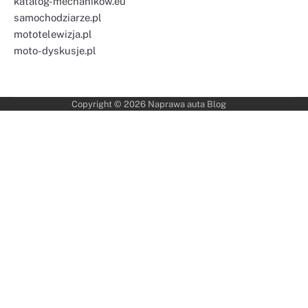
katalog-mechanikow.eu
samochodziarze.pl
mototelewizja.pl
moto-dyskusje.pl
Copyright © 2026
Naprawa auta Blog