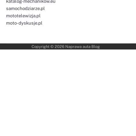
katalog-mechanikow.eu
samochodziarze.pl
mototelewizja.pl
moto-dyskusje.pl
Copyright © 2026
Naprawa auta Blog