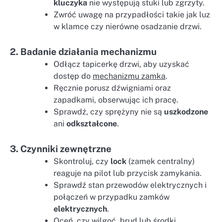
kluczyka
nie występują stuki lub zgrzyty.
Zwróć uwagę na przypadłości takie jak luz
w klamce czy nierówne osadzanie drzwi.
2. Badanie działania mechanizmu
Odłącz tapicerkę drzwi, aby uzyskać
dostęp do
mechanizmu zamka
.
Ręcznie porusz dźwigniami oraz
zapadkami, obserwując ich pracę.
Sprawdź, czy sprężyny nie są
uszkodzone
ani
odkształcone
.
3. Czynniki zewnętrzne
Skontroluj, czy
lock
(zamek centralny)
reaguje na pilot lub przycisk zamykania.
Sprawdź stan przewodów elektrycznych i
połączeń w przypadku zamków
elektrycznych
.
Oceń, czy wilgoć, brud lub środki