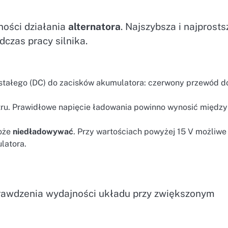
ności działania
alternatora
. Najszybsza i najprosts
czas pracy silnika.
 stałego (DC) do zacisków akumulatora: czerwony przewód do
etru. Prawidłowe napięcie ładowania powinno wynosić między
może
niedładowywać
. Przy wartościach powyżej 15 V możliwe 
latora.
rawdzenia wydajności układu przy zwiększonym