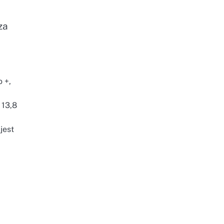
za
 +,
 13,8
jest