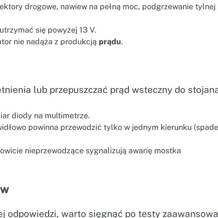
lektory drogowe, nawiew na pełną moc, podgrzewanie tylnej
utrzymać się powyżej 13 V.
nator nie nadąża z produkcją
prądu
.
ienia lub przepuszczać prąd wsteczny do stojana
miar diody na multimetrze.
widłowo powinna przewodzić tylko w jednym kierunku (spade
kowicie nieprzewodzące sygnalizują awarię mostka
ów
ej odpowiedzi, warto sięgnąć po testy zaawansowa