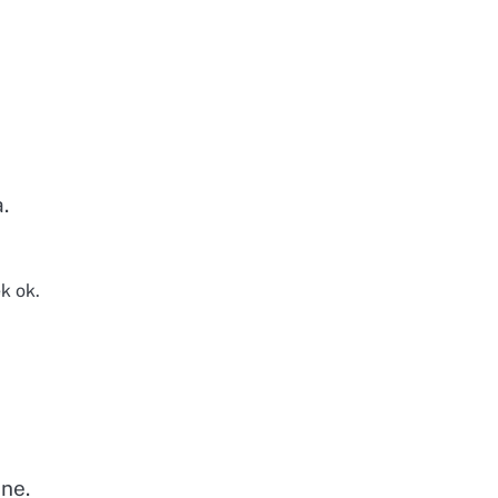
.
k ok.
ne.