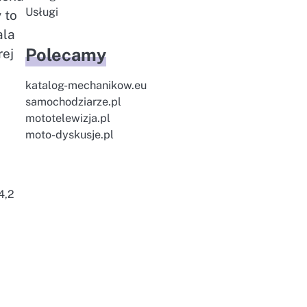
Usługi
 to
ala
Polecamy
rej
katalog-mechanikow.eu
samochodziarze.pl
mototelewizja.pl
moto-dyskusje.pl
4,2