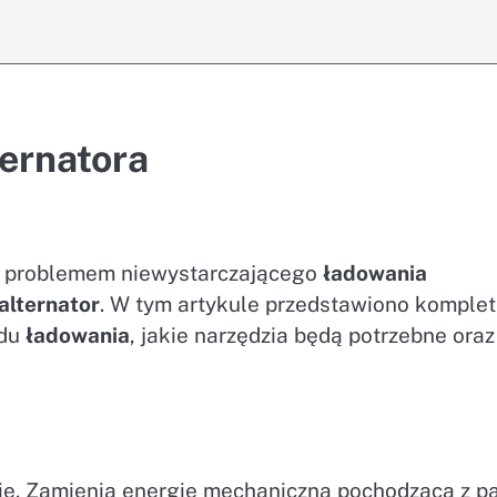
ternatora
ę z problemem niewystarczającego
ładowania
alternator
. W tym artykule przedstawiono komple
adu
ładowania
, jakie narzędzia będą potrzebne oraz
ie. Zamienia energię mechaniczną pochodzącą z p