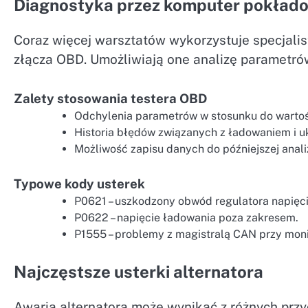
Diagnostyka przez komputer pokłado
Coraz więcej warsztatów wykorzystuje specjali
złącza OBD. Umożliwiają one analizę parametr
Zalety stosowania testera OBD
Odchylenia parametrów w stosunku do wartoś
Historia błędów związanych z ładowaniem i 
Możliwość zapisu danych do późniejszej anali
Typowe kody usterek
P0621 – uszkodzony obwód regulatora napięci
P0622 – napięcie ładowania poza zakresem.
P1555 – problemy z magistralą CAN przy moni
Najczęstsze usterki alternatora
Awaria alternatora może wynikać z różnych przy