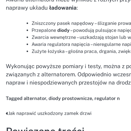
naprawy układu
ładowania
:
Zniszczony pasek napędowy – ślizganie prowa
Przepalone
diody
– powodują pulsujące napię
Zwarcia wewnętrzne – uszkadzają stojan lub w
Awaria regulatora napięcia – nieregularne na
Zużyte łożyska – głośna praca, drgania, zwięk
Wykonując powyższe pomiary i testy, można z
związanych z alternatorem. Odpowiednio wczes
napraw i niespodziewanych przestojów na drodz
Tagged
alternator
,
diody prostownicze
,
regulator n
Jak naprawić uszkodzony zamek drzwi
Nawigacja
wpisu