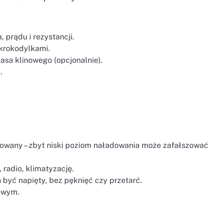
 prądu i rezystancji.
krokodylkami.
sa klinowego (opcjonalnie).
.
adowany – zbyt niski poziom naładowania może zafałszować
 radio, klimatyzację.
być napięty, bez pęknięć czy przetarć.
łowym.