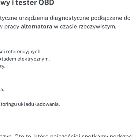
wy i tester OBD
styczne urządzenia diagnostyczne podłączane do
ów pracy
alternatora
w czasie rzeczywistym.
ci referencyjnych.
układem elektrycznym.
zy.
a.
toringu układu ładowania.
czyn. Oto te, które najczęściej spotkamy podczas