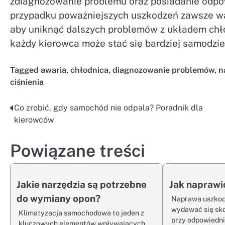
zdiagnozowanie problemu oraz posiadanie odpowi
przypadku poważniejszych uszkodzeń zawsze wa
aby uniknąć dalszych problemów z układem chło
każdy kierowca może stać się bardziej samodzi
Tagged
awaria
,
chłodnica
,
diagnozowanie problemów
,
n
ciśnienia
Co zrobić, gdy samochód nie odpala? Poradnik dla
Nawigacja
kierowców
wpisu
Powiązane treści
Jakie narzędzia są potrzebne
Jak naprawi
do wymiany opon?
Naprawa uszkod
wydawać się sk
Klimatyzacja samochodowa to jeden z
przy odpowiedn
kluczowych elementów wpływających