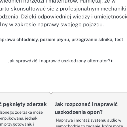
ednich narzędzi i materiałów. Pamiętaj, że w
rto skonsultować się z profesjonalnym mechanik
dzenia. Dzięki odpowiedniej wiedzy i umiejętnośc
elny w zakresie naprawy swojego pojazdu.
aprawa chłodnicy
,
poziom płynu
,
przegrzanie silnika
,
test
Jak sprawdzić i naprawić uszkodzony alternator?
ć pęknięty zderzak
Jak rozpoznać i naprawić
uszkodzenia opon?
zonego zderzaka może
omplikowana, jednak
Naprawa i montaż systemu audio w
im przygotowaniu i
samochodzie to zadanie, które może