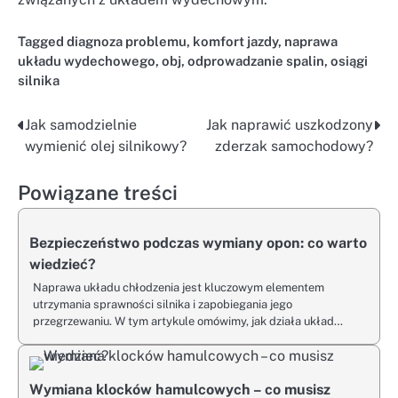
Tagged
diagnoza problemu
,
komfort jazdy
,
naprawa
układu wydechowego
,
obj
,
odprowadzanie spalin
,
osiągi
silnika
Jak samodzielnie
Jak naprawić uszkodzony
Nawigacja
wymienić olej silnikowy?
zderzak samochodowy?
wpisu
Powiązane treści
Bezpieczeństwo podczas wymiany opon: co warto
wiedzieć?
Naprawa układu chłodzenia jest kluczowym elementem
utrzymania sprawności silnika i zapobiegania jego
przegrzewaniu. W tym artykule omówimy, jak działa układ…
Wymiana klocków hamulcowych – co musisz