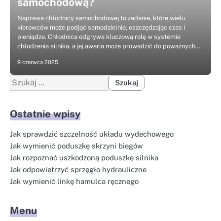
samochodową?
Naprawa chłodnicy samochodowej to zadanie, które wielu
kierowców może podjąć samodzielnie, oszczędzając czas i
pieniądze. Chłodnica odgrywa kluczową rolę w systemie
chłodzenia silnika, a jej awaria może prowadzić do poważnych…
9 czerwca 2025
Szukaj:
Ostatnie wpisy
Jak sprawdzić szczelność układu wydechowego
Jak wymienić poduszkę skrzyni biegów
Jak rozpoznać uszkodzoną poduszkę silnika
Jak odpowietrzyć sprzęgło hydrauliczne
Jak wymienić linkę hamulca ręcznego
Menu