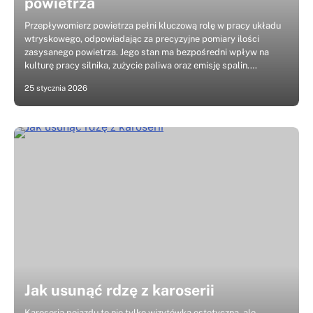
powietrza
Przepływomierz powietrza pełni kluczową rolę w pracy układu
wtryskowego, odpowiadając za precyzyjne pomiary ilości
zasysanego powietrza. Jego stan ma bezpośredni wpływ na
kulturę pracy silnika, zużycie paliwa oraz emisję spalin.…
25 stycznia 2026
Jak usunąć rdzę z karoserii
Karoseria pojazdu to nie tylko wizytówka estetyczna, ale