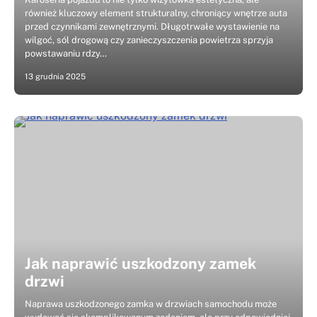
również kluczowy element strukturalny, chroniący wnętrze auta
przed czynnikami zewnętrznymi. Długotrwałe wystawienie na
wilgoć, sól drogową czy zanieczyszczenia powietrza sprzyja
powstawaniu rdzy…
13 grudnia 2025
Jak naprawić uszkodzony zamek
drzwi
Naprawa uszkodzonego zamka w drzwiach samochodu może