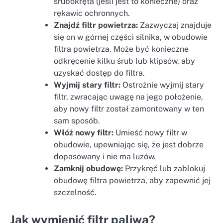
śrubokręta (jeśli jest to konieczne) oraz
rękawic ochronnych.
Znajdź filtr powietrza:
Zazwyczaj znajduje
się on w górnej części silnika, w obudowie
filtra powietrza. Może być konieczne
odkręcenie kilku śrub lub klipsów, aby
uzyskać dostęp do filtra.
Wyjmij stary filtr:
Ostrożnie wyjmij stary
filtr, zwracając uwagę na jego położenie,
aby nowy filtr został zamontowany w ten
sam sposób.
Włóż nowy filtr:
Umieść nowy filtr w
obudowie, upewniając się, że jest dobrze
dopasowany i nie ma luzów.
Zamknij obudowę:
Przykręć lub zablokuj
obudowę filtra powietrza, aby zapewnić jej
szczelność.
Jak wymienić filtr paliwa?