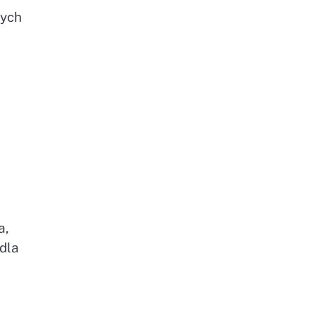
łych
a,
 dla