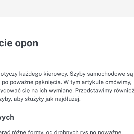
cie opon
dotyczy każdego kierowcy. Szyby samochodowe są
s po poważne pęknięcia. W tym artykule omówimy,
ecydować się na ich wymianę. Przedstawimy równie
yby, aby służyły jak najdłużej.
wych
ać różne formy, od drobnych rys po poważne