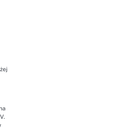
żej
na
V.
w