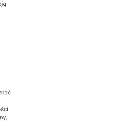
oją
znać
ości
ny,