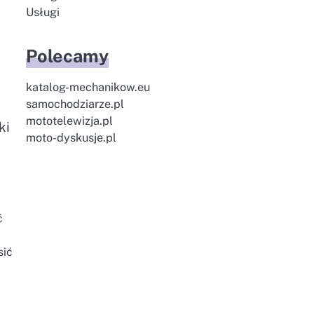
Usługi
,
Polecamy
katalog-mechanikow.eu
samochodziarze.pl
mototelewizja.pl
ki
moto-dyskusje.pl
ć
sić