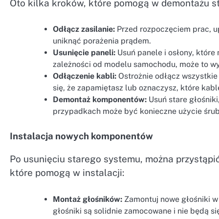
Oto kilka kroków, które pomogą w demontażu s
Odłącz zasilanie:
Przed rozpoczęciem prac, upe
uniknąć porażenia prądem.
Usunięcie paneli:
Usuń panele i osłony, któr
zależności od modelu samochodu, może to wy
Odłączenie kabli:
Ostrożnie odłącz wszystkie 
się, że zapamiętasz lub oznaczysz, które ka
Demontaż komponentów:
Usuń stare głośnik
przypadkach może być konieczne użycie śrubo
Instalacja nowych komponentów
Po usunięciu starego systemu, można przystąpi
które pomogą w instalacji:
Montaż głośników:
Zamontuj nowe głośniki w 
głośniki są solidnie zamocowane i nie będą s