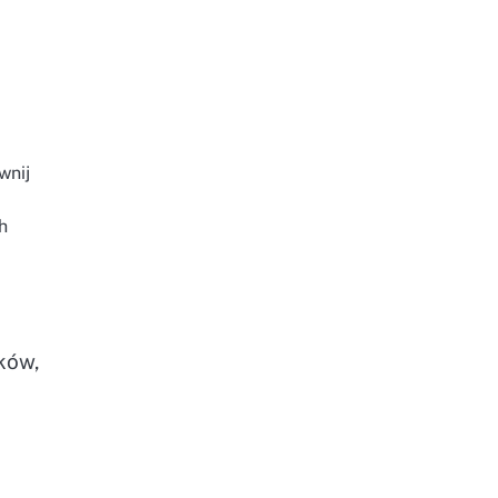
wnij
h
ków,