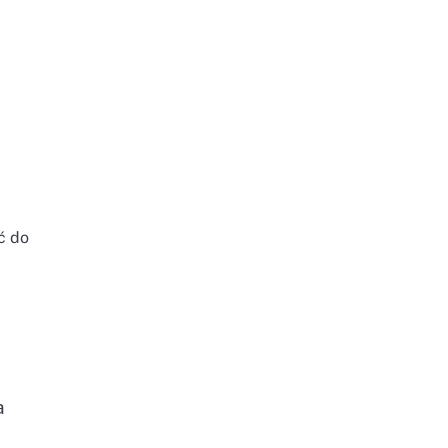
ć do
a