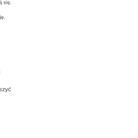
 się,
ę.
i
szyć