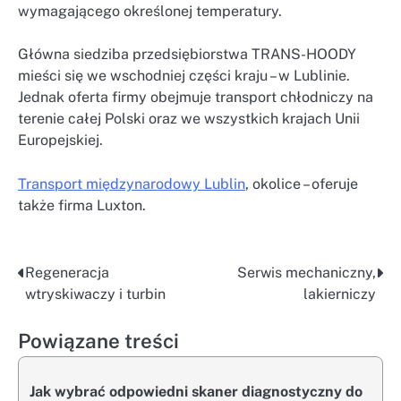
wymagającego określonej temperatury.
Główna siedziba przedsiębiorstwa TRANS-HOODY
mieści się we wschodniej części kraju – w Lublinie.
Jednak oferta firmy obejmuje transport chłodniczy na
terenie całej Polski oraz we wszystkich krajach Unii
Europejskiej.
Transport międzynarodowy Lublin
, okolice – oferuje
także firma Luxton.
Regeneracja
Serwis mechaniczny,
Nawigacja
wtryskiwaczy i turbin
lakierniczy
wpisu
Powiązane treści
Jak wybrać odpowiedni skaner diagnostyczny do