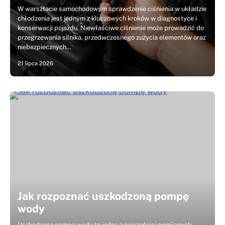
W warsztacie samochodowym sprawdzenie ciśnienia w układzie
chłodzenia jest jednym z kluczowych kroków w diagnostyce i
konserwacji pojazdu. Niewłaściwe ciśnienie może prowadzić do
przegrzewania silnika, przedwczesnego zużycia elementów oraz
niebezpiecznych…
21 lipca 2026
Jak rozpoznać uszkodzoną pompę
wody
Uszkodzona pompa wody to jedna z najczęściej pomijanych