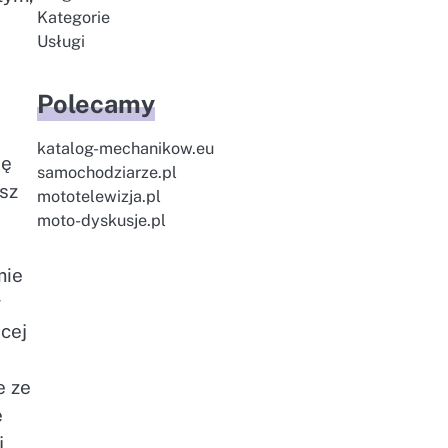
Kategorie
Usługi
Polecamy
katalog-mechanikow.eu
ię
samochodziarze.pl
sz
mototelewizja.pl
moto-dyskusje.pl
mie
y
ącej
e ze
e
j