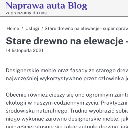
Naprawa auta Blog
Skip
to
zapraszamy do nas
content
Home
Usługi
Stare drewno na elewacje – super spra
Stare drewno na elewacje 
14 listopada 2021
Designerskie meble oraz fasady ze starego drew
najwcześniej wykorzystywane przez człowieka j
Obecnie również cieszy się ono ogromnym zaint
ekologii w naszym codziennym życiu. Praktyczni
środowiska naturalnego. Trudno wyobrazić sobie
niego wykonać zarówno designerskie meble, ja
najczęściej stosuje się takie gatunki drewna, j