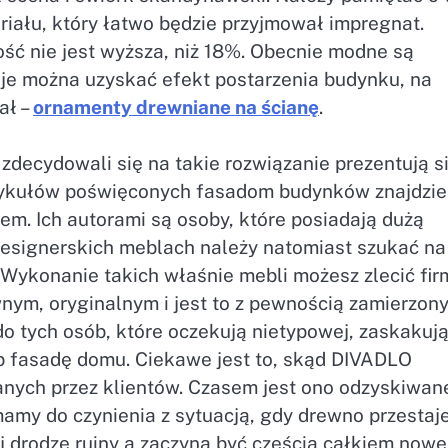
iału, który łatwo będzie przyjmował impregnat.
ść nie jest wyższa, niż 18%. Obecnie modne są
je można uzyskać efekt postarzenia budynku, na
ał –
ornamenty drewniane na ścianę
.
 zdecydowali się na takie rozwiązanie prezentują s
tykułów poświęconych fasadom budynków znajdzie
em. Ich autorami są osoby, które posiadają dużą
designerskich meblach należy natomiast szukać na
Wykonanie takich właśnie mebli możesz zlecić fir
nym, oryginalnym i jest to z pewnością zamierzon
 do tych osób, które oczekują nietypowej, zaskakuj
lub fasadę domu. Ciekawe jest to, skąd DIVADLO
anych przez klientów. Czasem jest ono odzyskiwan
amy do czynienia z sytuacją, gdy drewno przestaj
ej drodze ruiny a zaczyna być częścią całkiem nowe