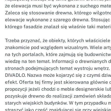
że elewacja musi być wykonana z suchego mater
Zaleca się stosowanie drewna, którego wilgotno
elewacje wykonane z szarego drewna. Stosując 
którego fasadzie znalazł się właśnie taki materi
Trzeba przyznać, że obiekty, których właściciele
znakomicie pod względem wizualnym. Wiele ar
na tych portalach, które zajmują się budownictw
wiedzę na ten temat. Informacji o drewnianych 
stronach podejmujących temat wystroju wnętrz. 
DIVADLO. Nazwa może kojarzyć się z czymś dziw
efekt. Oferta tej firmy jest skierowana głównie
propozycji jeżeli chodzi o meble designerskie 
pozyskuje drewno do realizacji zamówień skład
starych wiejskich budynków. W tym przypadku m
straszyć jako część znajdującej się przy wiejski