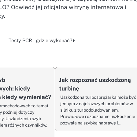
LO? Odwiedź jej oficjalną witrynę internetową i
y.
Testy PCR – gdzie wykonać?
yb
Jak rozpoznać uszkodzoną
ych: kiedy
turbinę
a kiedy wymieniać?
Uszkodzona turbosprężarka może być
jednym z najdroższych problemów w
amochodowych to temat,
silniku z turbodoładowaniem.
y później dotyczy
Prawidłowe rozpoznanie uszkodzenie
y. Uszkodzenia szyb
pozwala na szybką naprawę i…
iem różnych czynników,