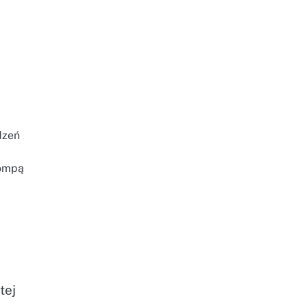
dzeń
pompą
tej