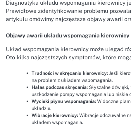
Diagnostyka układu wspomagania kierownicy je
Prawidłowe zidentyfikowanie problemu pozwala n
artykułu omówimy najczęstsze objawy awarii or
Objawy awarii układu wspomagania kierownicy
Układ wspomagania kierownicy może ulegać różn
Oto kilka najczęstszych symptomów, które mog
Trudności w skręcaniu kierownicy:
Jeśli kier
na problem z układem wspomagania.
Hałas podczas skręcania:
Słyszalne dźwięki, 
uszkodzenie pompy wspomagania lub niskie ci
Wycieki płynu wspomagania:
Widoczne plamy
układzie.
Wibracje kierownicy:
Wibracje odczuwalne na
układem wspomagania.