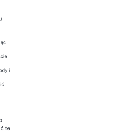
u
jąc
ście
ody i
ić
o
ć te