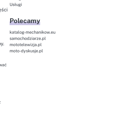
Usługi
ęści
Polecamy
katalog-mechanikow.eu
samochodziarze.pl
y.
mototelewizja.pl
moto-dyskusje.pl
ywać
z