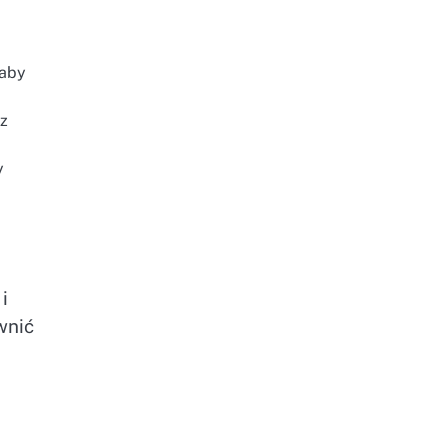
 aby
 z
y
i
wnić