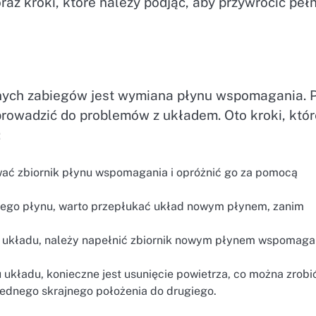
az kroki, które należy podjąć, aby przywrócić peł
anych zabiegów jest wymiana płynu wspomagania. 
prowadzić do problemów z układem. Oto kroki, któr
:
wać zbiornik płynu wspomagania i opróżnić go za pomocą
rego płynu, warto przepłukać układ nowym płynem, zanim
 układu, należy napełnić zbiornik nowym płynem wspomaga
 układu, konieczne jest usunięcie powietrza, co można zrobi
jednego skrajnego położenia do drugiego.