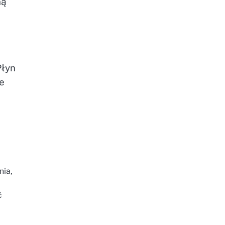
ną
Płyn
e
nia,
ć