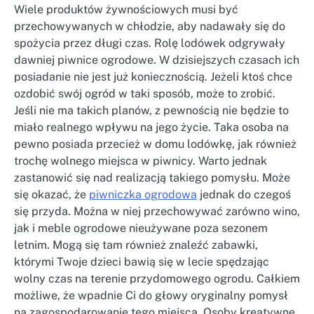
Wiele produktów żywnościowych musi być
przechowywanych w chłodzie, aby nadawały się do
spożycia przez długi czas. Rolę lodówek odgrywały
dawniej piwnice ogrodowe. W dzisiejszych czasach ich
posiadanie nie jest już koniecznością. Jeżeli ktoś chce
ozdobić swój ogród w taki sposób, może to zrobić.
Jeśli nie ma takich planów, z pewnością nie będzie to
miało realnego wpływu na jego życie. Taka osoba na
pewno posiada przecież w domu lodówkę, jak również
trochę wolnego miejsca w piwnicy. Warto jednak
zastanowić się nad realizacją takiego pomysłu. Może
się okazać, że
piwniczka ogrodowa
jednak do czegoś
się przyda. Można w niej przechowywać zarówno wino,
jak i meble ogrodowe nieużywane poza sezonem
letnim. Mogą się tam również znaleźć zabawki,
którymi Twoje dzieci bawią się w lecie spędzając
wolny czas na terenie przydomowego ogrodu. Całkiem
możliwe, że wpadnie Ci do głowy oryginalny pomysł
na zagospodarowanie tego miejsca. Osoby kreatywne