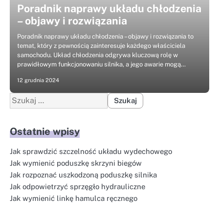
Poradnik naprawy układu chłodzenia
– objawy i rozwiązania
Poradnik naprawy układu chłodzenia – objawy i rozwiązania to
temat, który z pewnością zainteresuje każdego właściciela
samochodu. Układ chłodzenia odgrywa kluczową rolę w
prawidłowym funkcjonowaniu silnika, a jego awarie mogą…
12 grudnia 2024
Szukaj:
Ostatnie wpisy
Jak sprawdzić szczelność układu wydechowego
Jak wymienić poduszkę skrzyni biegów
Jak rozpoznać uszkodzoną poduszkę silnika
Jak odpowietrzyć sprzęgło hydrauliczne
Jak wymienić linkę hamulca ręcznego