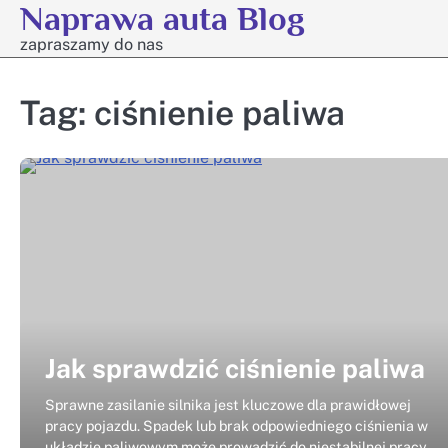
Naprawa auta Blog
Skip
to
zapraszamy do nas
content
Tag:
ciśnienie paliwa
Jak sprawdzić ciśnienie paliwa
Sprawne zasilanie silnika jest kluczowe dla prawidłowej
pracy pojazdu. Spadek lub brak odpowiedniego ciśnienia w
układzie paliwowym może prowadzić do niestabilnej pracy,