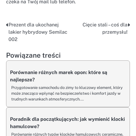
czeka na Twój mail lub telefon.
Prezent dla ukochanej
Cięcie stali – coś dla
Nawigacja
lakier hybrydowy Semilac
przemysłu!
wpisu
002
Powiązane treści
Porównanie różnych marek opon: które są
najlepsze?
Przygotowanie samochodu do zimy to kluczowy element, który
może znacząco wpłynąć na bezpieczeństwo i komfort jazdy w
trudnych warunkach atmosferycznych.…
Poradnik dla początkujących: jak wymienić klocki
hamulcowe?
Porównanie różnych typów klocków hamulcowych: ceramiczne,