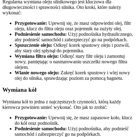
Regularna wymiana oleju silnikowego jest kluczowa dla
długowieczności i sprawności silnika. Oto kroki, które należy
wykonać:
Przygotowanie:
Upewnij się, że masz odpowiedni olej, filtr
oleju, klucz do filtra oleju oraz pojemnik na zużyty olej.
Podniesienie samochodu:
Użyj podnośnika hydraulicznego,
aby podnieść samochód i zabezpieczyć go na podpórkach.
Spuszczenie oleju:
Odkręć korek spustowy oleju i pozwól,
aby stary olej spłynął do pojemnika.
Wymiana filtra oleju:
Odkręć stary filtr oleju i zamontuj
nowy, pamiętając o nasmarowaniu uszczelki nowego filtra
olejem.
Wlanie nowego oleju:
Zakręć korek spustowy i wlej nowy
olej do silnika, sprawdzając poziom za pomocą bagnetu.
Wymiana kół
Wymiana kół to jedna z najczęstszych czynności, którą każdy
kierowca powinien umieć wykonać. Oto jak to zrobić:
Przygotowanie:
Upewnij się, że masz zapasowe koło, klucz
do kół oraz podnośnik.
Podniesienie samochodu:
Użyj podnośnika, aby podnieść
samochód i zabezpieczyć go na podpórkach.