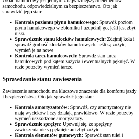
Układ hamulcowy jest jednym z najważniejszych elementów
samochodu, odpowiedzialnym za bezpieczeństwo. Oto jak
sprawdzić jego stan:
Kontrola poziomu płynu hamulcowego:
Sprawdź poziom
płynu hamulcowego w zbiorniku i uzupełnij go, jeśli jest zbyt
niski.
Sprawdzenie stanu klocków hamulcowych:
Zdejmij koła i
sprawdź grubość klocków hamulcowych. Jeśli są zużyte,
wymień je na nowe.
Kontrola tarcz hamulcowych:
Sprawdź stan tarcz
hamulcowych pod kątem zużycia i ewentualnych pęknięć. W
razie potrzeby wymień tarcze.
Sprawdzanie stanu zawieszenia
Zawieszenie samochodu ma kluczowe znaczenie dla komfortu jazdy
i bezpieczeństwa. Oto jak sprawdzić jego stan:
Kontrola amortyzatorów:
Sprawdź, czy amortyzatory nie
mają wycieków i czy działają prawidłowo. W razie potrzeby
wymień uszkodzone amortyzatory.
Sprawdzenie sprężyn:
Upewnij się, że sprężyny
zawieszenia nie są pęknięte ani zbyt zużyte.
Kontrola elementów gumowych:
Sprawdź stan tulei i