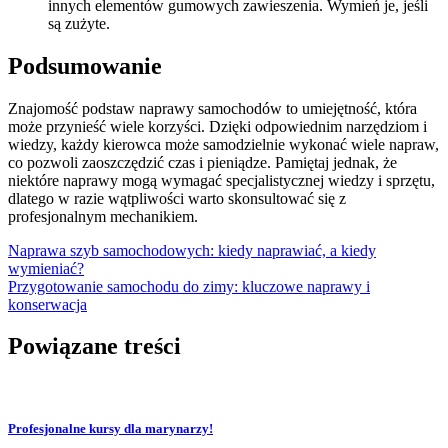
innych elementów gumowych zawieszenia. Wymień je, jeśli
są zużyte.
Podsumowanie
Znajomość podstaw naprawy samochodów to umiejętność, która
może przynieść wiele korzyści. Dzięki odpowiednim narzędziom i
wiedzy, każdy kierowca może samodzielnie wykonać wiele napraw,
co pozwoli zaoszczędzić czas i pieniądze. Pamiętaj jednak, że
niektóre naprawy mogą wymagać specjalistycznej wiedzy i sprzętu,
dlatego w razie wątpliwości warto skonsultować się z
profesjonalnym mechanikiem.
Nawigacja
Naprawa szyb samochodowych: kiedy naprawiać, a kiedy
wymieniać?
wpisu
Przygotowanie samochodu do zimy: kluczowe naprawy i
konserwacja
Powiązane treści
Profesjonalne kursy dla marynarzy!