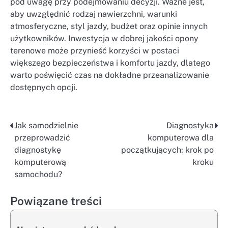
pod uwagę przy podejmowaniu decyzji. Ważne jest,
aby uwzględnić rodzaj nawierzchni, warunki
atmosferyczne, styl jazdy, budżet oraz opinie innych
użytkowników. Inwestycja w dobrej jakości opony
terenowe może przynieść korzyści w postaci
większego bezpieczeństwa i komfortu jazdy, dlatego
warto poświęcić czas na dokładne przeanalizowanie
dostępnych opcji.
Jak samodzielnie
Diagnostyka
Nawigacja
przeprowadzić
komputerowa dla
wpisu
diagnostykę
początkujących: krok po
komputerową
kroku
samochodu?
Powiązane treści