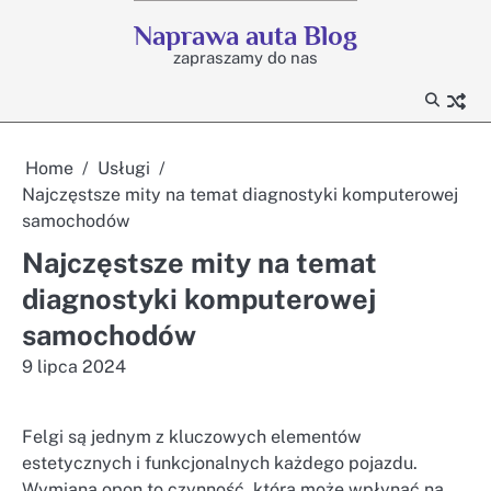
Skip
Naprawa auta Blog
to
zapraszamy do nas
content
Home
Usługi
Najczęstsze mity na temat diagnostyki komputerowej
samochodów
Najczęstsze mity na temat
diagnostyki komputerowej
samochodów
9 lipca 2024
Felgi są jednym z kluczowych elementów
estetycznych i funkcjonalnych każdego pojazdu.
Wymiana opon to czynność, która może wpłynąć na