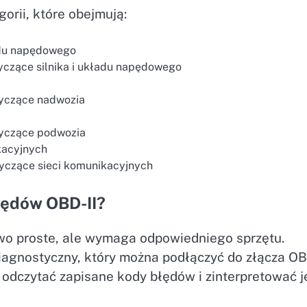
orii, które obejmują:
ładu napędowego
yczące silnika i układu napędowego
tyczące nadwozia
tyczące podwozia
kacyjnych
tyczące sieci komunikacyjnych
łędów OBD-II?
wo proste, ale wymaga odpowiedniego sprzętu.
iagnostyczny, który można podłączyć do złącza OB
odczytać zapisane kody błędów i zinterpretować j