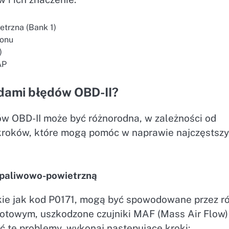
trzna (Bank 1)
łonu
)
AP
dami błędów OBD-II?
 OBD-II może być różnorodna, w zależności od
 kroków, które mogą pomóc w naprawie najczęstsz
 paliwowo-powietrzną
kie jak kod P0171, mogą być spowodowane przez r
olotowym, uszkodzone czujniki MAF (Mass Air Flow)
 te problemy, wykonaj następujące kroki: