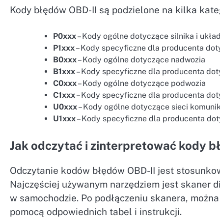
Kody błędów OBD-II są podzielone na kilka kateg
P0xxx
– Kody ogólne dotyczące silnika i uk
P1xxx
– Kody specyficzne dla producenta dot
B0xxx
– Kody ogólne dotyczące nadwozia
B1xxx
– Kody specyficzne dla producenta do
C0xxx
– Kody ogólne dotyczące podwozia
C1xxx
– Kody specyficzne dla producenta do
U0xxx
– Kody ogólne dotyczące sieci komuni
U1xxx
– Kody specyficzne dla producenta do
Jak odczytać i zinterpretować kody b
Odczytanie kodów błędów OBD-II jest stosunko
Najczęściej używanym narzędziem jest skaner d
w samochodzie. Po podłączeniu skanera, można 
pomocą odpowiednich tabel i instrukcji.