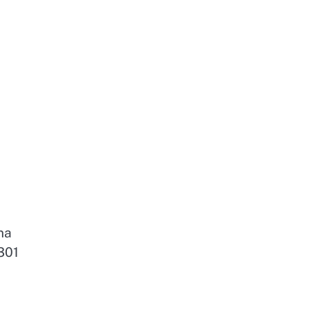
na
301