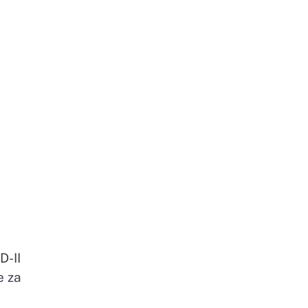
D-II
e za