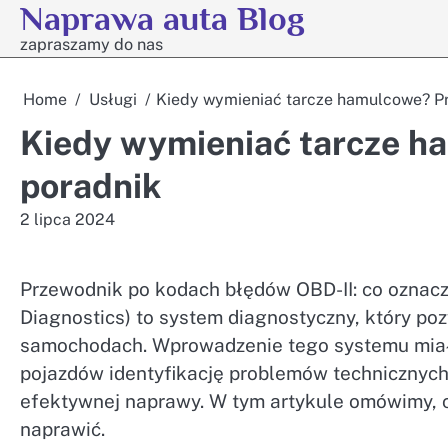
Naprawa auta Blog
Skip
to
zapraszamy do nas
content
Home
Usługi
Kiedy wymieniać tarcze hamulcowe? P
Kiedy wymieniać tarcze h
poradnik
2 lipca 2024
Przewodnik po kodach błędów OBD-II: co oznacza
Diagnostics) to system diagnostyczny, który p
samochodach. Wprowadzenie tego systemu miało
pojazdów identyfikację problemów technicznych, c
efektywnej naprawy. W tym artykule omówimy, c
naprawić.