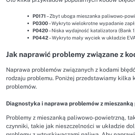
P0171
– Zbyt uboga mieszanka paliwowo-powie
P0300
– Wykryto wielokrotne wypadanie zap
P0420
– Niska wydajność katalizatora (Bank 1
P0442
– Wykryto mały wyciek w układzie EV
Jak naprawić problemy związane z ko
Naprawa problemów związanych z kodami błędów
rodzaju problemu. Poniżej przedstawiamy kilka
problemów.
Diagnostyka i naprawa problemów z mieszanką
Problemy z mieszanką paliwowo-powietrzną, ta
czynniki, takie jak nieszczelności w układzie d
problemy z wtryskiwaczami paliwa. Aby naprawić