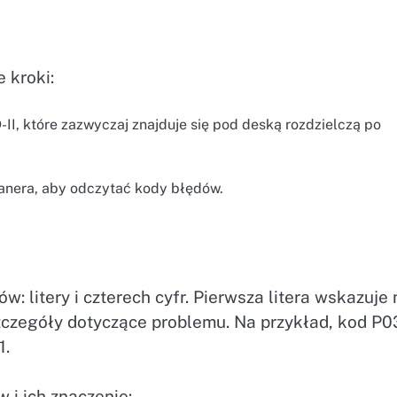
 kroki:
I, które zazwyczaj znajduje się pod deską rozdzielczą po
kanera, aby odczytać kody błędów.
w: litery i czterech cyfr. Pierwsza litera wskazuje 
szczegóły dotyczące problemu. Na przykład, kod P0
1.
 i ich znaczenie: