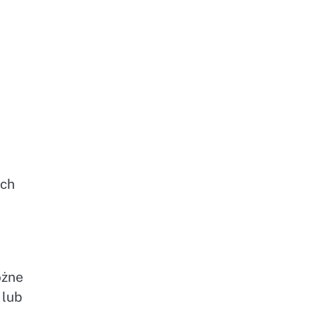
ych
óżne
 lub