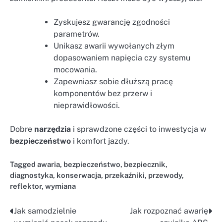
Zyskujesz gwarancję zgodności
parametrów.
Unikasz awarii wywołanych złym
dopasowaniem napięcia czy systemu
mocowania.
Zapewniasz sobie dłuższą pracę
komponentów bez przerw i
nieprawidłowości.
Dobre
narzędzia
i sprawdzone części to inwestycja w
bezpieczeństwo
i komfort jazdy.
Tagged
awaria
,
bezpieczeństwo
,
bezpiecznik
,
diagnostyka
,
konserwacja
,
przekaźniki
,
przewody
,
reflektor
,
wymiana
Jak samodzielnie
Jak rozpoznać awarię
Nawigacja