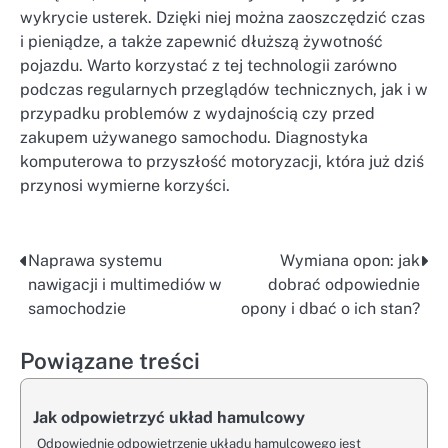
wykrycie usterek. Dzięki niej można zaoszczędzić czas
i pieniądze, a także zapewnić dłuższą żywotność
pojazdu. Warto korzystać z tej technologii zarówno
podczas regularnych przeglądów technicznych, jak i w
przypadku problemów z wydajnością czy przed
zakupem używanego samochodu. Diagnostyka
komputerowa to przyszłość motoryzacji, która już dziś
przynosi wymierne korzyści.
Naprawa systemu
Wymiana opon: jak
Nawigacja
nawigacji i multimediów w
dobrać odpowiednie
wpisu
samochodzie
opony i dbać o ich stan?
Powiązane treści
Jak odpowietrzyć układ hamulcowy
Odpowiednie odpowietrzenie układu hamulcowego jest