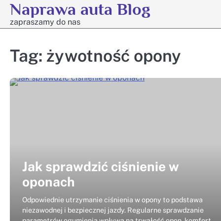
Naprawa auta Blog
Skip
to
zapraszamy do nas
content
Tag:
żywotność opony
Jak sprawdzić ciśnienie w
oponach
Odpowiednie utrzymanie ciśnienia w opony to podstawa
niezawodnej i bezpiecznej jazdy. Regularne sprawdzanie
parametrów ogumienia wpływa na trwałość opon, komfort