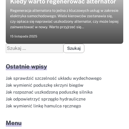
Kiedy warto regenerować alternator
Regeneracja alternatora to jedna z kluczowych usług w zakresie
elektryka samochodowego. Wiele kierowców zastanawia się,
czy opłaca się naprawiać uszkodzony alternator, czy może lepiej
zainwestować w nowy. Warto przyjrzeć się…
15 listopada 2025
Szukaj:
Ostatnie wpisy
Jak sprawdzić szczelność układu wydechowego
Jak wymienić poduszkę skrzyni biegów
Jak rozpoznać uszkodzoną poduszkę silnika
Jak odpowietrzyć sprzęgło hydrauliczne
Jak wymienić linkę hamulca ręcznego
Menu