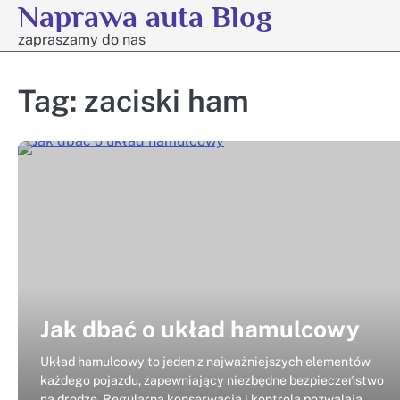
Naprawa auta Blog
Skip
to
zapraszamy do nas
content
Tag:
zaciski ham
Jak dbać o układ hamulcowy
Układ hamulcowy to jeden z najważniejszych elementów
każdego pojazdu, zapewniający niezbędne bezpieczeństwo
na drodze. Regularna konserwacja i kontrola pozwalają