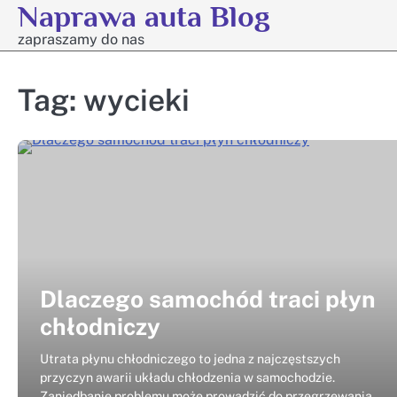
Naprawa auta Blog
Skip
to
zapraszamy do nas
content
Tag:
wycieki
Dlaczego samochód traci płyn
chłodniczy
Utrata płynu chłodniczego to jedna z najczęstszych
przyczyn awarii układu chłodzenia w samochodzie.
Zaniedbanie problemu może prowadzić do przegrzewania