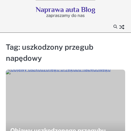
Skip
Naprawa auta Blog
to
zapraszamy do nas
content
Tag:
uszkodzony przegub
napędowy
Objawy uszkodzonego przegubu