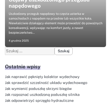
napędowego
Uszkodzony przegub napędowy to częsta usterka w
samochodach z napędem na przednie lub wszystkie koła.
Niewłaściwie działający element może prowadzić do poważnych
konsekwencji, wpływając na komfort jazdy, a nawet
bezpieczeństwo…
4 grudnia 2025
Szukaj:
Ostatnie wpisy
Jak naprawić pęknięty kolektor wydechowy
Jak sprawdzić szczelność układu wydechowego
Jak wymienić poduszkę skrzyni biegów
Jak rozpoznać uszkodzoną poduszkę silnika
Jak odpowietrzyć sprzęgło hydrauliczne