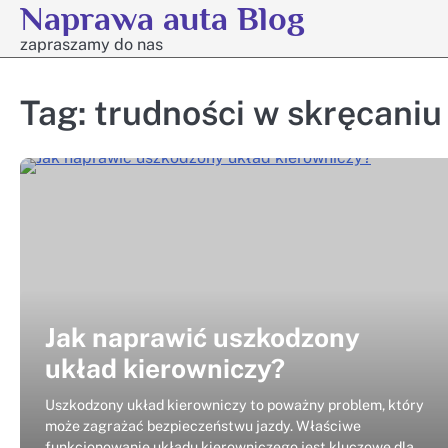
Naprawa auta Blog
Skip
to
zapraszamy do nas
content
Tag:
trudności w skręcaniu
Jak naprawić uszkodzony
układ kierowniczy?
Uszkodzony układ kierowniczy to poważny problem, który
może zagrażać bezpieczeństwu jazdy. Właściwe
funkcjonowanie układu kierowniczego jest kluczowe dla