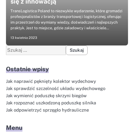
się z innowacją
TransLogistica Poland to niezwykłe wydarzenie, które gromadzi
profesjonalistów z branży transportowej i logistycznej, oferując
im przestrzeń do wymiany wiedzy, doświadczeń i najlepszych
praktyk. Jest to miejsce, gdzie załadowcy i właściciele…
13 kwietnia 2023
Szukaj:
Ostatnie wpisy
Jak naprawić pęknięty kolektor wydechowy
Jak sprawdzić szczelność układu wydechowego
Jak wymienić poduszkę skrzyni biegów
Jak rozpoznać uszkodzoną poduszkę silnika
Jak odpowietrzyć sprzęgło hydrauliczne
Menu