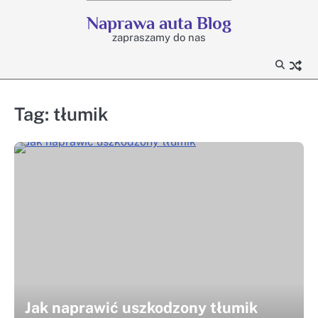
Skip
Naprawa auta Blog
to
zapraszamy do nas
content
Tag:
tłumik
Jak naprawić uszkodzony tłumik