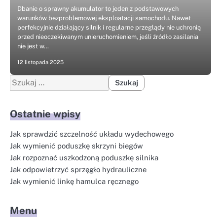
Dbanie o sprawny akumulator to jeden z podstawowych
warunków bezproblemowej eksploatacji samochodu. Nawet
perfekcyjnie działający silnik i regularne przeglądy nie uchronią
przed nieoczekiwanym unieruchomieniem, jeśli źródło zasilania
nie jest w…
12 listopada 2025
Szukaj:
Ostatnie wpisy
Jak sprawdzić szczelność układu wydechowego
Jak wymienić poduszkę skrzyni biegów
Jak rozpoznać uszkodzoną poduszkę silnika
Jak odpowietrzyć sprzęgło hydrauliczne
Jak wymienić linkę hamulca ręcznego
Menu