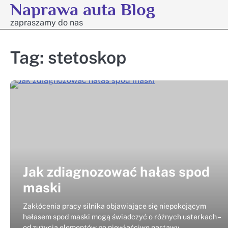
Naprawa auta Blog
Skip
to
zapraszamy do nas
content
Tag:
stetoskop
Jak zdiagnozować hałas spod
maski
Zakłócenia pracy silnika objawiające się niepokojącym
hałasem spod maski mogą świadczyć o różnych usterkach –
od zużycia elementów po niewłaściwe nastawy.