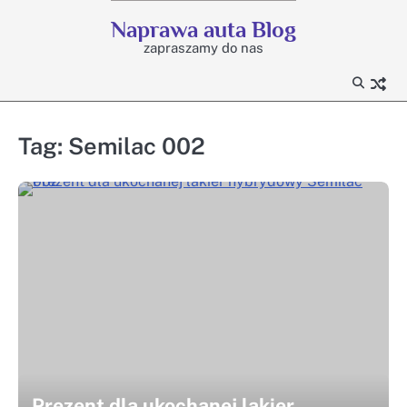
Skip
Naprawa auta Blog
to
zapraszamy do nas
content
Tag:
Semilac 002
Prezent dla ukochanej lakier