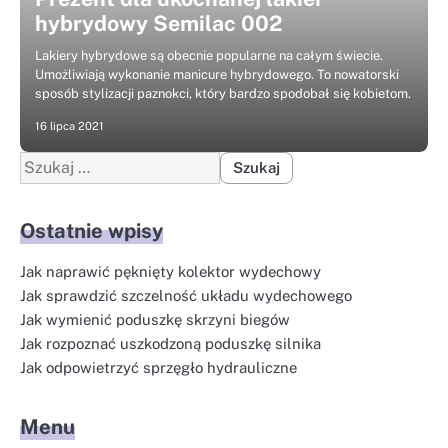
hybrydowy Semilac 002
Lakiery hybrydowe są obecnie popularne na całym świecie.
Umożliwiają wykonanie manicure hybrydowego. To nowatorski
sposób stylizacji paznokci, który bardzo spodobał się kobietom.
16 lipca 2021
Szukaj:
Ostatnie wpisy
Jak naprawić pęknięty kolektor wydechowy
Jak sprawdzić szczelność układu wydechowego
Jak wymienić poduszkę skrzyni biegów
Jak rozpoznać uszkodzoną poduszkę silnika
Jak odpowietrzyć sprzęgło hydrauliczne
Menu