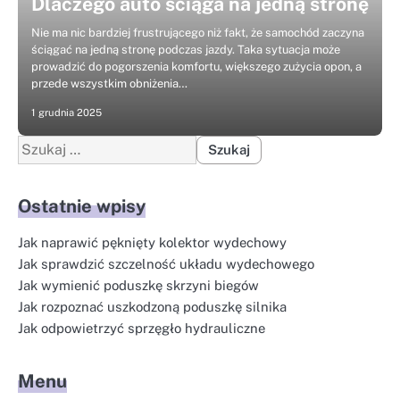
Dlaczego auto ściąga na jedną stronę
Nie ma nic bardziej frustrującego niż fakt, że samochód zaczyna
ściągać na jedną stronę podczas jazdy. Taka sytuacja może
prowadzić do pogorszenia komfortu, większego zużycia opon, a
przede wszystkim obniżenia…
1 grudnia 2025
Szukaj:
Ostatnie wpisy
Jak naprawić pęknięty kolektor wydechowy
Jak sprawdzić szczelność układu wydechowego
Jak wymienić poduszkę skrzyni biegów
Jak rozpoznać uszkodzoną poduszkę silnika
Jak odpowietrzyć sprzęgło hydrauliczne
Menu