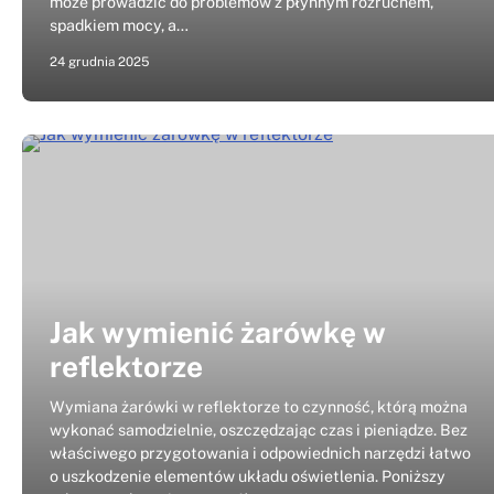
może prowadzić do problemów z płynnym rozruchem,
spadkiem mocy, a…
24 grudnia 2025
Jak wymienić żarówkę w
reflektorze
Wymiana żarówki w reflektorze to czynność, którą można
wykonać samodzielnie, oszczędzając czas i pieniądze. Bez
właściwego przygotowania i odpowiednich narzędzi łatwo
o uszkodzenie elementów układu oświetlenia. Poniższy