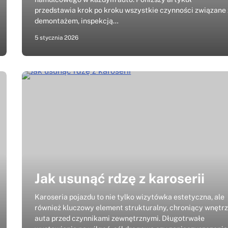
przedstawia krok po kroku wszystkie czynności związane 
demontażem, inspekcją…
5 stycznia 2026
Jak usunąć rdzę z karoserii
Karoseria pojazdu to nie tylko wizytówka estetyczna, ale
również kluczowy element strukturalny, chroniący wnętr
auta przed czynnikami zewnętrznymi. Długotrwałe