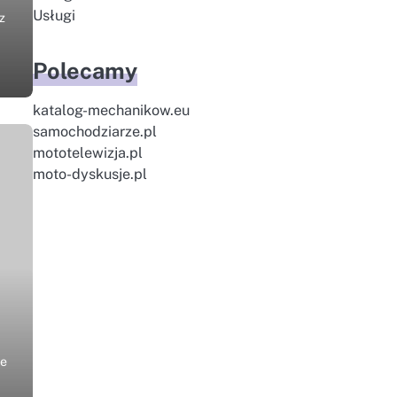
Usługi
z
Polecamy
katalog-mechanikow.eu
samochodziarze.pl
mototelewizja.pl
moto-dyskusje.pl
ze