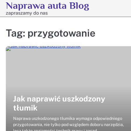
Naprawa auta Blog
Skip
to
zapraszamy do nas
content
Tag:
przygotowanie
Jak naprawić uszkodzony
tłumik
Naprawa uszkodzonego tłumika wymaga odpowiedniego
przygotowania, nie tylko pod względem doboru narzędzia,
lecz także znajomości technik pracy i zasad