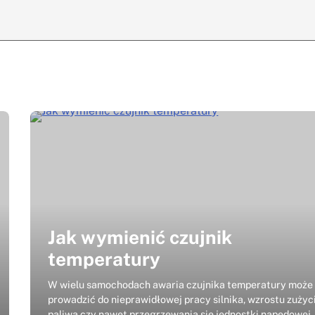
Jak wymienić czujnik
temperatury
W wielu samochodach awaria czujnika temperatury może
prowadzić do nieprawidłowej pracy silnika, wzrostu zużyc
paliwa czy nawet przegrzewania się jednostki napędowej.