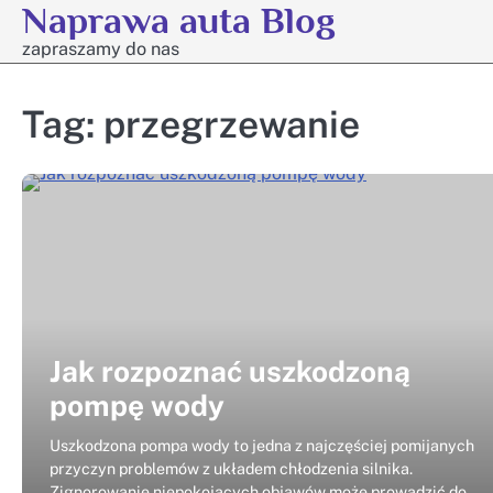
Naprawa auta Blog
Skip
to
zapraszamy do nas
content
Tag:
przegrzewanie
Jak rozpoznać uszkodzoną
pompę wody
Uszkodzona pompa wody to jedna z najczęściej pomijanych
przyczyn problemów z układem chłodzenia silnika.
Zignorowanie niepokojących objawów może prowadzić do