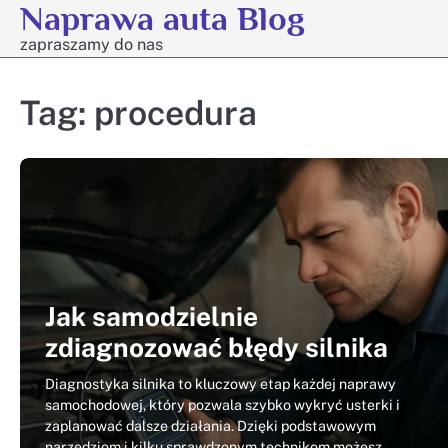
Naprawa auta Blog
Skip
to
zapraszamy do nas
content
Tag:
procedura
Jak samodzielnie
zdiagnozować błędy silnika
Diagnostyka silnika to kluczowy etap każdej naprawy
samochodowej, który pozwala szybko wykryć usterki i
zaplanować dalsze działania. Dzięki podstawowym
narzędziom i kilku sprawdzonym technikom możesz