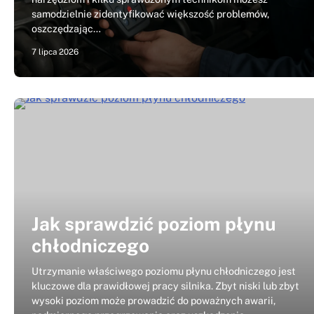
samodzielnie zidentyfikować większość problemów,
oszczędzając…
7 lipca 2026
Jak sprawdzić poziom płynu
chłodniczego
Utrzymanie właściwego poziomu płynu chłodniczego jest
kluczowe dla prawidłowej pracy silnika. Zbyt niski lub zbyt
wysoki poziom może prowadzić do poważnych awarii,