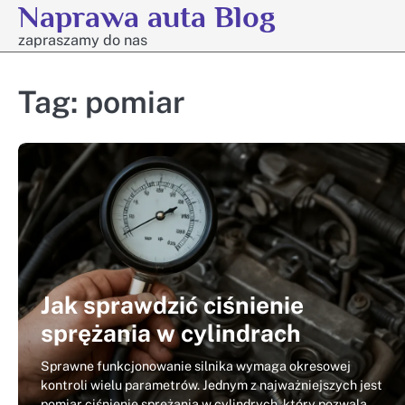
Naprawa auta Blog
Skip
to
zapraszamy do nas
content
Tag:
pomiar
Jak sprawdzić ciśnienie
sprężania w cylindrach
Sprawne funkcjonowanie silnika wymaga okresowej
kontroli wielu parametrów. Jednym z najważniejszych jest
pomiar ciśnienie sprężania w cylindrych, który pozwala