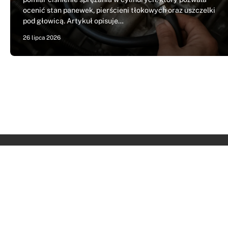
ocenić stan panewek, pierścieni tłokowych oraz uszczelki
pod głowicą. Artykuł opisuje…
26 lipca 2026