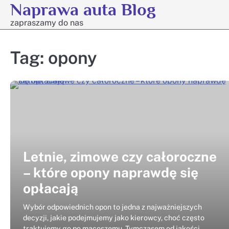
Naprawa auta Blog
Skip
to
zapraszamy do nas
content
Tag:
opony
Letnie, zimowe czy całoroczne
– które opony naprawdę się
opłacają
Wybór odpowiednich opon to jedna z najważniejszych
decyzji, jakie podejmujemy jako kierowcy, choć często
traktujemy go po macoszemu. Tymczasem od jakości