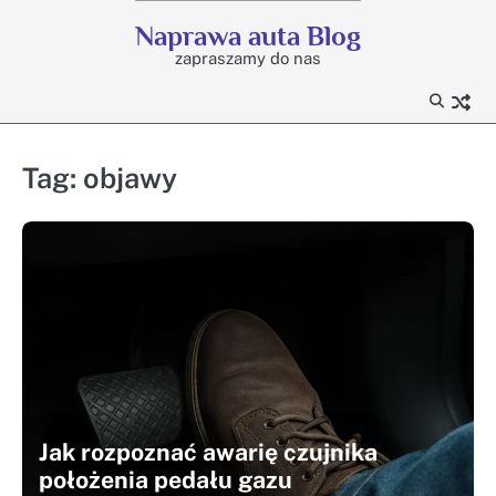
Skip
Naprawa auta Blog
to
zapraszamy do nas
content
Tag:
objawy
Jak rozpoznać awarię czujnika
położenia pedału gazu