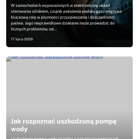
W samochodach wyposażonych w elektroniczny układ
sterowania silnikiem, czujnik położenia pedału gazu odgrywa
kluczową rolę w płynności przyspieszania i oszczędności
paliwa. Jego nieprawidłowe działanie może prowadzić do
licznych problemów, od…
17 lipca 2026
Jak rozpoznać uszkodzoną pompę
wody
Uszkodzona pompa wody to jedna z najczęściej pomijanych