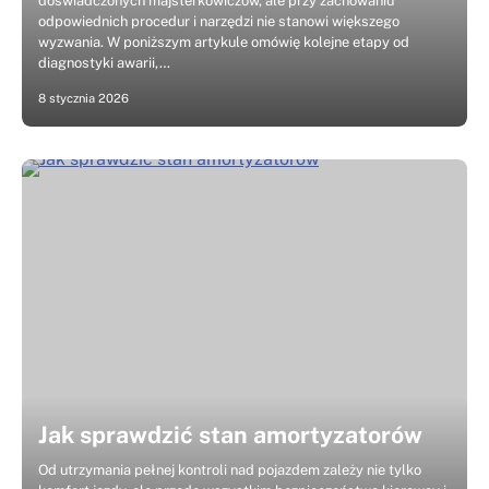
doświadczonych majsterkowiczów, ale przy zachowaniu
odpowiednich procedur i narzędzi nie stanowi większego
wyzwania. W poniższym artykule omówię kolejne etapy od
diagnostyki awarii,…
8 stycznia 2026
Jak sprawdzić stan amortyzatorów
Od utrzymania pełnej kontroli nad pojazdem zależy nie tylko