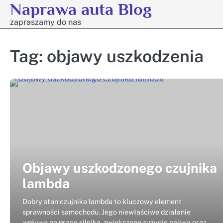
Naprawa auta Blog
Skip
to
zapraszamy do nas
content
Tag:
objawy uszkodzenia
Objawy uszkodzonego czujnika
lambda
Dobry stan czujnika lambda to kluczowy element
sprawności samochodu. Jego niewłaściwe działanie
wpływa na pracę silnika, zwiększone zużycie paliwa oraz