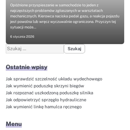
Opóźnione przyspieszanie w samochodzie to jeden z
najczęstszych problemów zgłaszanych w warsztatach
mechanicznych. Kierowca naciska pedał gazu, a reakcja pojazdu
jest powolna lub wręcz wyczuwalnie ograniczona. Przyczyn tej
sytuacji może…
6 stycznia 2026
Szukaj:
Ostatnie wpisy
Jak sprawdzić szczelność układu wydechowego
Jak wymienić poduszkę skrzyni biegów
Jak rozpoznać uszkodzoną poduszkę silnika
Jak odpowietrzyć sprzęgło hydrauliczne
Jak wymienić linkę hamulca ręcznego
Menu