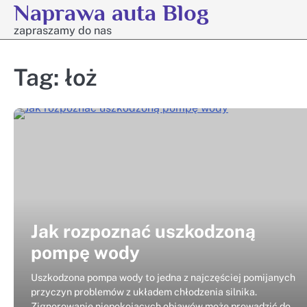
Naprawa auta Blog
Skip
to
zapraszamy do nas
content
Tag:
łoż
Jak rozpoznać uszkodzoną
pompę wody
Uszkodzona pompa wody to jedna z najczęściej pomijanych
przyczyn problemów z układem chłodzenia silnika.
Zignorowanie niepokojących objawów może prowadzić do