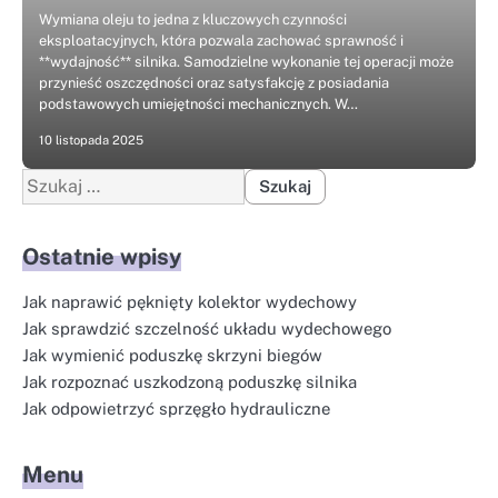
Wymiana oleju to jedna z kluczowych czynności
eksploatacyjnych, która pozwala zachować sprawność i
**wydajność** silnika. Samodzielne wykonanie tej operacji może
przynieść oszczędności oraz satysfakcję z posiadania
podstawowych umiejętności mechanicznych. W…
10 listopada 2025
Szukaj:
Ostatnie wpisy
Jak naprawić pęknięty kolektor wydechowy
Jak sprawdzić szczelność układu wydechowego
Jak wymienić poduszkę skrzyni biegów
Jak rozpoznać uszkodzoną poduszkę silnika
Jak odpowietrzyć sprzęgło hydrauliczne
Menu