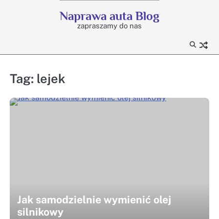
Skip
Naprawa auta Blog
to
zapraszamy do nas
content
Tag:
lejek
Jak samodzielnie wymienić olej
silnikowy