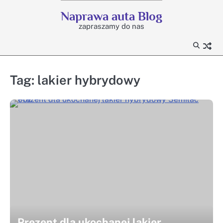
Skip
Naprawa auta Blog
to
zapraszamy do nas
content
Tag:
lakier hybrydowy
Prezent dla ukochanej lakier