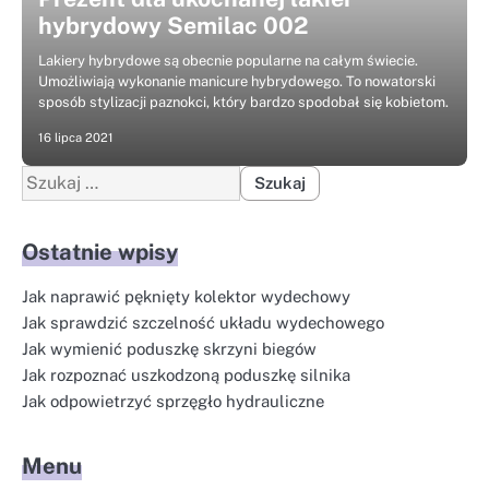
hybrydowy Semilac 002
Lakiery hybrydowe są obecnie popularne na całym świecie.
Umożliwiają wykonanie manicure hybrydowego. To nowatorski
sposób stylizacji paznokci, który bardzo spodobał się kobietom.
16 lipca 2021
Szukaj:
Ostatnie wpisy
Jak naprawić pęknięty kolektor wydechowy
Jak sprawdzić szczelność układu wydechowego
Jak wymienić poduszkę skrzyni biegów
Jak rozpoznać uszkodzoną poduszkę silnika
Jak odpowietrzyć sprzęgło hydrauliczne
Menu