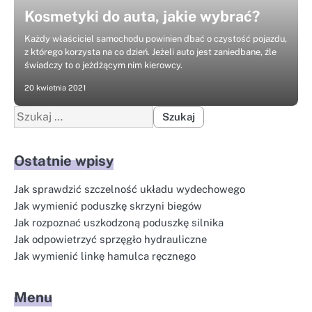
Kosmetyki do auta, jakie wybrać?
Każdy właściciel samochodu powinien dbać o czystość pojazdu,
z którego korzysta na co dzień. Jeżeli auto jest zaniedbane, źle
świadczy to o jeżdżącym nim kierowcy.
20 kwietnia 2021
Szukaj:
Ostatnie wpisy
Jak sprawdzić szczelność układu wydechowego
Jak wymienić poduszkę skrzyni biegów
Jak rozpoznać uszkodzoną poduszkę silnika
Jak odpowietrzyć sprzęgło hydrauliczne
Jak wymienić linkę hamulca ręcznego
Menu