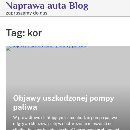
Naprawa auta Blog
Skip
to
zapraszamy do nas
content
Tag:
kor
Objawy uszkodzonej pompy
paliwa
W prawidłowo działającym samochodzie pompa paliwa
odgrywa kluczową rolę w dostarczaniu mieszanki do
silnika. Jej awaria objawia się różnorodnymi problemami,